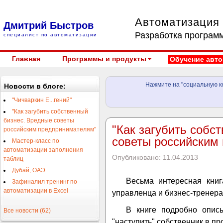
Автоматизация 
Дмитрий Быстров
Разработка программ
специалист по автоматизации
Главная
Программы и продукты
Обучение авто
Нажмите на "социальную кн
Новости в блоге:
"Чичваркин Е...гений"
"Как загубить собственный
бизнес. Вредные советы
"Как загубить собс
российским предпринимателям"
советы российским
Мастер-класс по
автоматизации заполнения
Опубликовано: 11.04.2013
таблиц
Дубай, ОАЭ
Весьма интересная книг
Зафиналил тренинг по
автоматизации в Excel
управленца и бизнес-тренера
В книге подробно описы
Все новости (62)
"наступить" собственник в пр