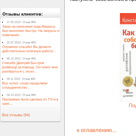
Отзывы клиентов:
27.05.2015 Отзыв #94
Заказ на написание кода Макроса
был выполнен быстро. На запросы и
пожелания...
22.07.2014 Отзыв #93
Огромное спасибо! Вы делаете
действительно полезную работу!...
06.12.2012 Отзыв #92
Спасибо Дмитрий Быстров
[yelaburg] за помощь. Он помог мне
разобраться с эксел...
06.11.2012 Отзыв #91
Все чотко! -скоро продолжем
сотрудничество....
09.10.2012 Отзыв #90
Программа была сделана по Т/З и в
срок....
Под
Все отзывы (94)
к оглавлению...